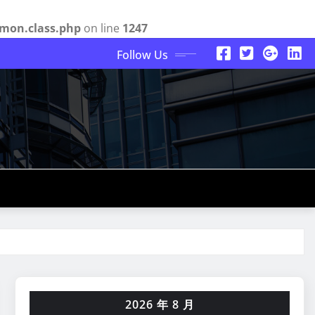
mon.class.php
on line
1247
Follow Us
2026 年 8 月