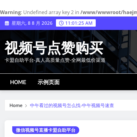
Warning
: Undefined array key 2 in
/www/wwwroot/haejmy.
Skip
星期六, 8 8 月 2026
11:01:26 AM
to
content
视频号点赞购买
卡盟自助平台-真人高质量点赞-全网最低价渠道
HOME
示例页面
Home
中午看过的视频号怎么找-中午视频号速查
微信视频号直播卡盟自助平台