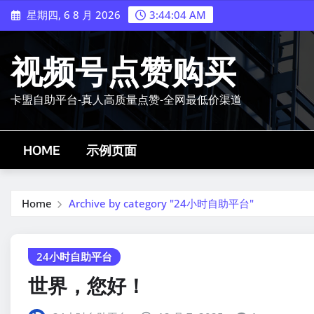
Skip
星期四, 6 8 月 2026
3:44:05 AM
to
content
视频号点赞购买
卡盟自助平台-真人高质量点赞-全网最低价渠道
HOME
示例页面
Home
Archive by category "24小时自助平台"
24小时自助平台
世界，您好！