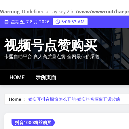
Warning
: Undefined array key 2 in
/www/wwwroot/haejmy.
Skip
星期五, 7 8 月 2026
5:06:54 AM
to
content
视频号点赞购买
卡盟自助平台-真人高质量点赞-全网最低价渠道
HOME
示例页面
Home
婚庆开抖音橱窗怎么开的-婚庆抖音橱窗开设攻略
抖音1000粉丝购买