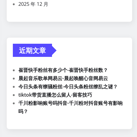
2025 年 12 月
近期文章
崔晋快手粉丝有多少个-崔晋快手粉丝数？
晨起音乐歌单网易云-晨起唤醒心音网易云
今日头条有缭骚粉丝-今日头条粉丝缭乱之谜？
tiktok带货直播怎么留人-留客技巧
千川粉影响账号吗抖音-千川粉对抖音账号有影响
吗？