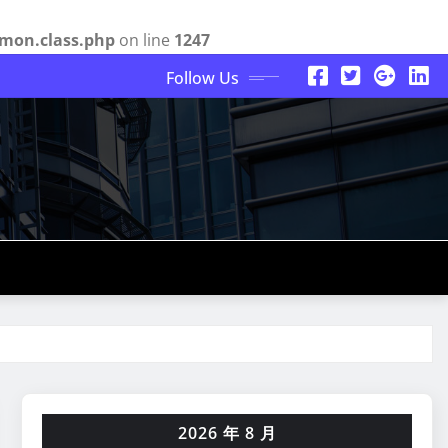
mon.class.php
on line
1247
Follow Us
2026 年 8 月