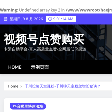
Warning
: Undefined array key 2 in
/www/wwwroot/haejmy.
Skip
星期日, 9 8 月 2026
9:01:15 AM
to
content
视频号点赞购买
卡盟自助平台-真人高质量点赞-全网最低价渠道
HOME
示例页面
Home
千川投聊天室涨粉-千川聊天室粉丝增长秘诀？
抖音哪里快速涨粉