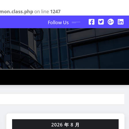
mon.class.php
on line
1247
Follow Us
2026 年 8 月