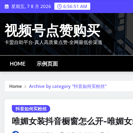
Skip
星期五, 7 8 月 2026
6:56:51 AM
to
content
视频号点赞购买
卡盟自助平台-真人高质量点赞-全网最低价渠道
HOME
示例页面
Home
Archive by category "抖音如何买粉丝"
抖音如何买粉丝
唯媚女装抖音橱窗怎么开-唯媚