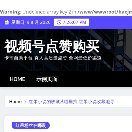
Warning
: Undefined array key 2 in
/www/wwwroot/haejmy.
Skip
星期日, 9 8 月 2026
7:26:08 PM
to
content
视频号点赞购买
卡盟自助平台-真人高质量点赞-全网最低价渠道
HOME
示例页面
Home
红果小说的收藏从哪里找-红果小说收藏地寻
红果粉丝在哪刷