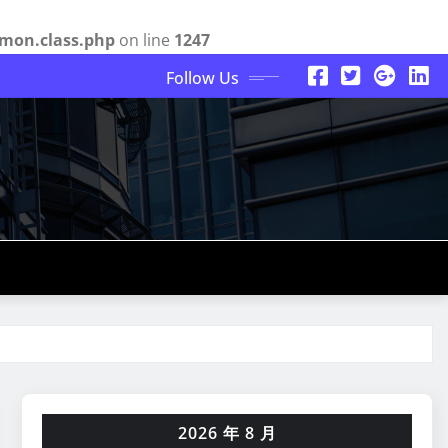
mon.class.php
on line
1247
Follow Us
2026 年 8 月