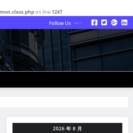
mon.class.php
on line
1247
Follow Us
2026 年 8 月