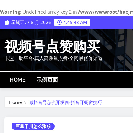
Warning
: Undefined array key 2 in
/www/wwwroot/haejmy.
Skip
星期五, 7 8 月 2026
4:45:49 AM
to
content
视频号点赞购买
卡盟自助平台-真人高质量点赞-全网最低价渠道
HOME
示例页面
Home
做抖音号怎么开橱窗-抖音开橱窗技巧
巨量千川怎么涨粉