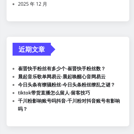
2025 年 12 月
近期文章
崔晋快手粉丝有多少个-崔晋快手粉丝数？
晨起音乐歌单网易云-晨起唤醒心音网易云
今日头条有缭骚粉丝-今日头条粉丝缭乱之谜？
tiktok带货直播怎么留人-留客技巧
千川粉影响账号吗抖音-千川粉对抖音账号有影响
吗？