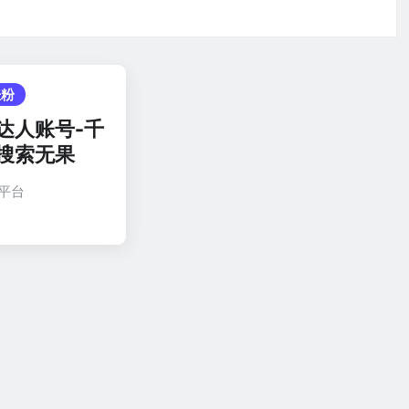
涨粉
达人账号-千
搜索无果
平台