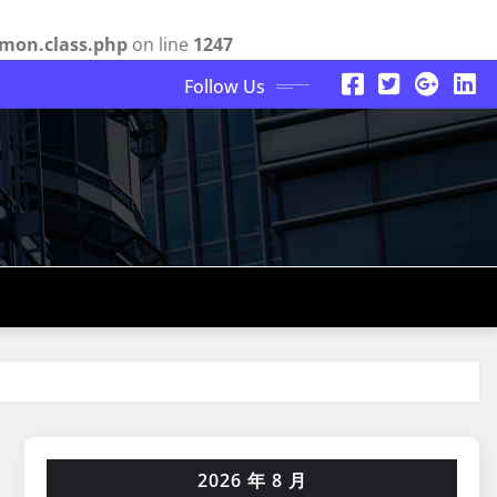
mon.class.php
on line
1247
Follow Us
2026 年 8 月