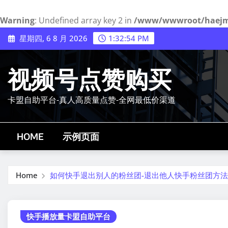
Warning
: Undefined array key 2 in
/www/wwwroot/haejmy.
Skip
星期四, 6 8 月 2026
1:32:55 PM
to
content
视频号点赞购买
卡盟自助平台-真人高质量点赞-全网最低价渠道
HOME
示例页面
Home
如何快手退出别人的粉丝团-退出他人快手粉丝团方法
快手播放量卡盟自助平台