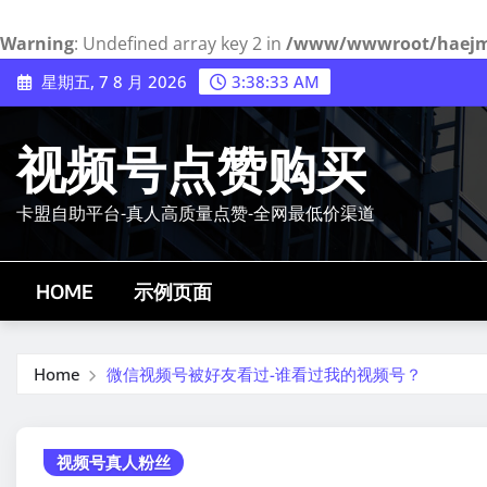
Warning
: Undefined array key 2 in
/www/wwwroot/haejmy.
Skip
星期五, 7 8 月 2026
3:38:34 AM
to
content
视频号点赞购买
卡盟自助平台-真人高质量点赞-全网最低价渠道
HOME
示例页面
Home
微信视频号被好友看过-谁看过我的视频号？
视频号真人粉丝