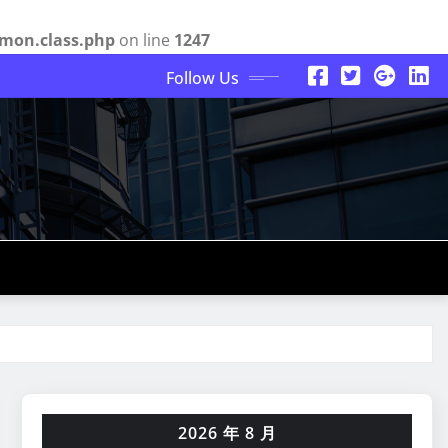
mon.class.php
on line
1247
Follow Us
2026 年 8 月