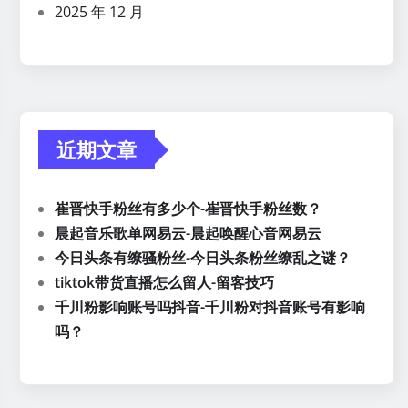
2025 年 12 月
近期文章
崔晋快手粉丝有多少个-崔晋快手粉丝数？
晨起音乐歌单网易云-晨起唤醒心音网易云
今日头条有缭骚粉丝-今日头条粉丝缭乱之谜？
tiktok带货直播怎么留人-留客技巧
千川粉影响账号吗抖音-千川粉对抖音账号有影响
吗？