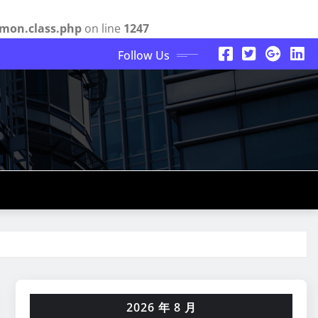
mon.class.php
on line
1247
Follow Us
2026 年 8 月