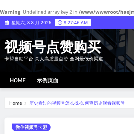
Warning
: Undefined array key 2 in
/www/wwwroot/haejmy.
Skip
星期六, 8 8 月 2026
8:27:47 AM
to
content
视频号点赞购买
卡盟自助平台-真人高质量点赞-全网最低价渠道
HOME
示例页面
Home
历史看过的视频号怎么找-如何查历史观看视频号
微信视频号卡盟