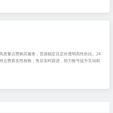
高质量点赞购买服务，货源稳定且定价透明高性价比。24
持点赞真实性核验，售后实时跟进，助力账号提升互动权