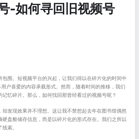
号-如何寻回旧视频号
所包围。短视频平台的兴起，让我们得以在碎片化的时间中
多用户喜爱的内容承载形式。然而，随着时间的推移，我们
的记忆碎片。那么，如何找回那曾经看过的视频号呢？
，却发现效果并不理想。这让我不禁想起去年在图书馆偶然
脑硬盘般储存信息，而是以碎片化的形式存在。我们之所以
了线索。