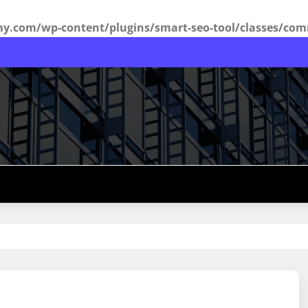
com/wp-content/plugins/smart-seo-tool/classes/com