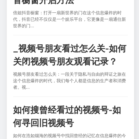
倍姐抖音橱窗：打开一扇新世界的门在这个信息爆炸的时
代，抖音已经不仅仅是一个娱乐平台，它更像是一扇通往新
世界的门...
_视频号朋友看过怎么关-如何
关闭视频号朋友观看记录？
视频号朋友看过怎么关：一段关于隐私与自由的辩证之旅在
这个信息爆炸的时代，我们每个人都是信息的生产者和消费
者。视...
如何搜曾经看过的视频号-如
何寻回旧视频号
如何在浩如烟海的视频号中找回曾经的记忆在信息爆炸的今