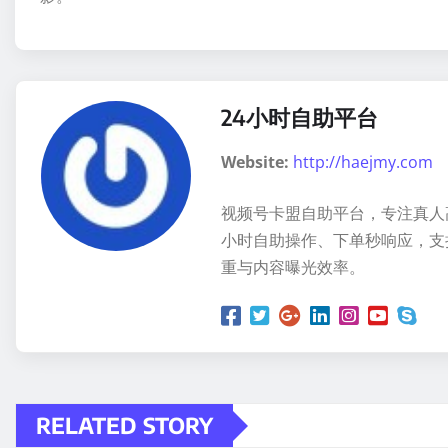
24小时自助平台
Website:
http://haejmy.com
视频号卡盟自助平台，专注真人
小时自助操作、下单秒响应，支
重与内容曝光效率。
RELATED STORY