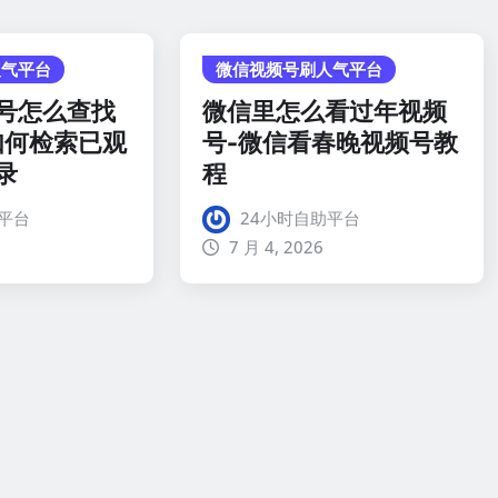
人气平台
微信视频号刷人气平台
号怎么查找
微信里怎么看过年视频
如何检索已观
号-微信看春晚视频号教
录
程
平台
24小时自助平台
7 月 4, 2026