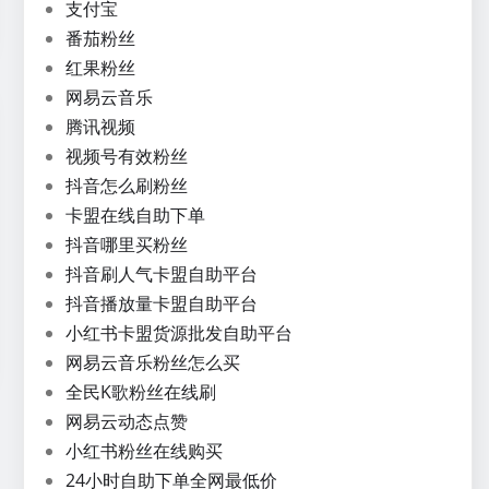
支付宝
番茄粉丝
红果粉丝
网易云音乐
腾讯视频
视频号有效粉丝
抖音怎么刷粉丝
卡盟在线自助下单
抖音哪里买粉丝
抖音刷人气卡盟自助平台
抖音播放量卡盟自助平台
小红书卡盟货源批发自助平台
网易云音乐粉丝怎么买
全民K歌粉丝在线刷
网易云动态点赞
小红书粉丝在线购买
24小时自助下单全网最低价